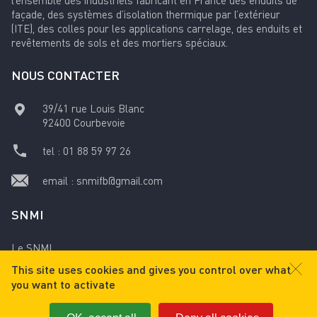
l’ensemble des industriels fabricant en France des enduits de
façade, des systèmes d’isolation thermique par l’extérieur
(ITE), des colles pour les applications carrelage, des enduits et
revêtements de sols et des mortiers spéciaux.
NOUS CONTACTER
39/41 rue Louis Blanc
92400
Courbevoie
tel :
01 88 59 97 26
email :
snmifb@gmail.com
SNMI
Le SNMI
This site uses cookies and gives you control over what
Mentions légales
you want to activate
Retrouvez nous sur