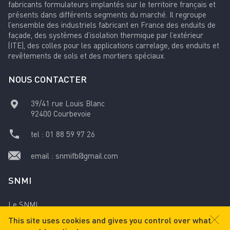
fabricants formulateurs implantés sur le territoire français et
présents dans différents segments du marché. Il regroupe
l’ensemble des industriels fabricant en France des enduits de
façade, des systèmes d’isolation thermique par l’extérieur
(ITE), des colles pour les applications carrelage, des enduits et
revêtements de sols et des mortiers spéciaux.
NOUS CONTACTER
39/41 rue Louis Blanc
92400
Courbevoie
tel :
01 88 59 97 26
email :
snmifb@gmail.com
SNMI
Le SNMI
This site uses cookies and gives you control over what
Mentions légales