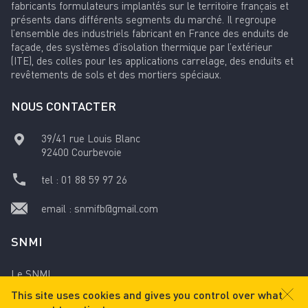
fabricants formulateurs implantés sur le territoire français et
présents dans différents segments du marché. Il regroupe
l’ensemble des industriels fabricant en France des enduits de
façade, des systèmes d’isolation thermique par l’extérieur
(ITE), des colles pour les applications carrelage, des enduits et
revêtements de sols et des mortiers spéciaux.
NOUS CONTACTER
39/41 rue Louis Blanc
92400
Courbevoie
tel :
01 88 59 97 26
email :
snmifb@gmail.com
SNMI
Le SNMI
This site uses cookies and gives you control over what
Mentions légales