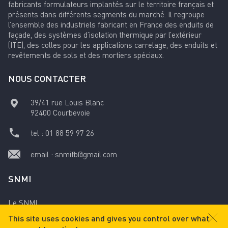
fabricants formulateurs implantés sur le territoire français et
présents dans différents segments du marché. Il regroupe
l’ensemble des industriels fabricant en France des enduits de
façade, des systèmes d’isolation thermique par l’extérieur
(ITE), des colles pour les applications carrelage, des enduits et
revêtements de sols et des mortiers spéciaux.
NOUS CONTACTER
39/41 rue Louis Blanc
92400
Courbevoie
tel :
01 88 59 97 26
email :
snmifb@gmail.com
SNMI
Le SNMI
This site uses cookies and gives you control over what
Mentions légales