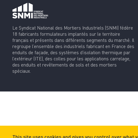
Le Syndicat National des Mortiers Industriels (SNMI) fédère
18 fabricants formulateurs implantés sur le territoire
français et présents dans différents segments du marché. Il
regroupe l’ensemble des industriels fabricant en France des
enduits de façade, des systèmes d’isolation thermique par
l’extérieur (ITE), des colles pour les applications carrelage,
des enduits et revêtements de sols et des mortiers
spéciaux.
X
This site uses cookies and gives you control over what y