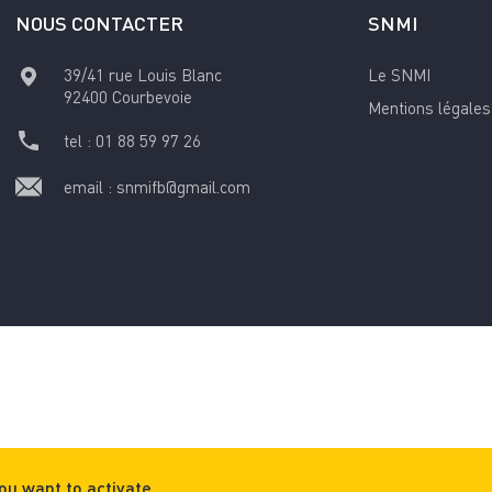
NOUS CONTACTER
SNMI
39/41 rue Louis Blanc
Le SNMI
92400
Courbevoie
Mentions légales
tel :
01 88 59 97 26
email :
snmifb@gmail.com
ou want to activate