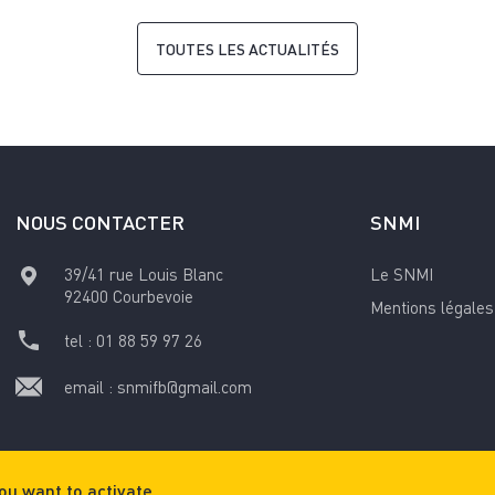
TOUTES LES ACTUALITÉS
NOUS CONTACTER
SNMI
39/41 rue Louis Blanc
Le SNMI
92400
Courbevoie
Mentions légales
tel :
01 88 59 97 26
email :
snmifb@gmail.com
ou want to activate