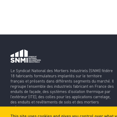
Le Syndicat National des Mortiers Industriels (SNMI) fédère
18 fabricants formulateurs implantés sur le territoire
français et présents dans différents segments du marché. Il
regroupe l’ensemble des industriels fabricant en France des
enduits de façade, des systèmes d’isolation thermique par
l’extérieur (ITE), des colles pour les applications carrelage,
des enduits et revêtements de sols et des mortiers
spéciaux.
X
This site uses cookies and gives you control over what y