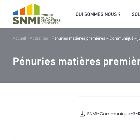
Cookies management panel
QUI SOMMES NOUS ?
SO
Accueil
›
Actualités
›
Pénuries matières premières – Communiqué – ju
Pénuries matières premiè
SNMI-Communique-3-18-