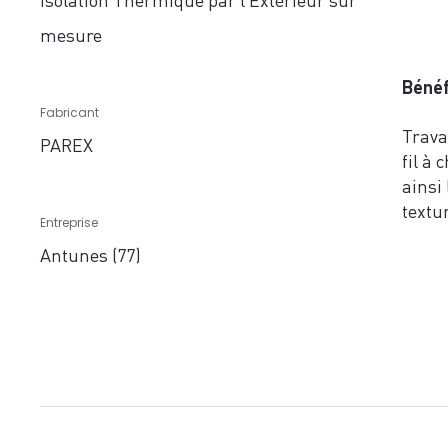
mesure
Bénéf
Fabricant
Trava
PAREX
fil à
ainsi 
textu
Entreprise
Antunes (77)