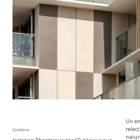
Un en
relec
Système
natur
Isolation Thermique par l’Extérieur sur