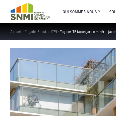
Cookies management panel
QUI SOMMES NOUS ?
SO
Accueil
›
Façade (Enduit et ITE)
›
Façade ITE façon jardin minéral japo