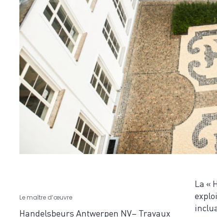
La « 
explo
Le maître d’œuvre
inclu
Handelsbeurs Antwerpen NV– Travaux