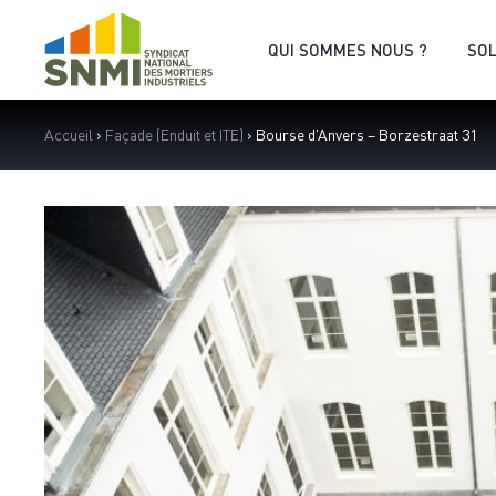
Cookies management panel
QUI SOMMES NOUS ?
SO
Accueil
›
Façade (Enduit et ITE)
›
Bourse d’Anvers – Borzestraat 31